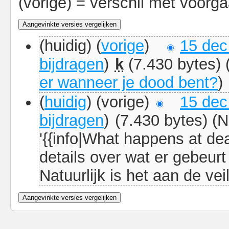
(vorige) = verschil met voorga
(huidig) (
vorige
)
15 dec
bijdragen
)
k
(7.430 bytes)
er wanneer je dood bent?
)
(
huidig
) (vorige)
15 dec
bijdragen
)
(7.430 bytes)
(N
'{{info|What happens at dea
details over wat er gebeurt
Natuurlijk is het aan de veil